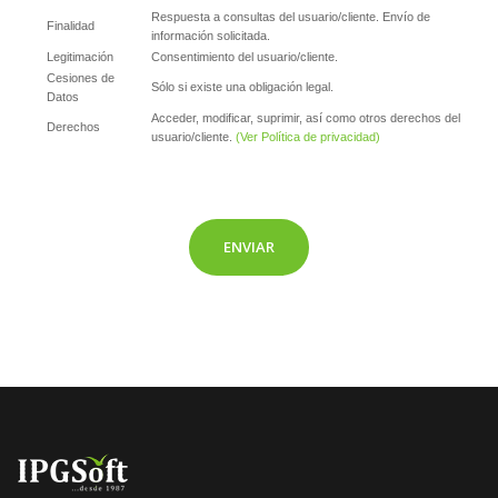
Respuesta a consultas del usuario/cliente. Envío de
Finalidad
información solicitada.
Legitimación
Consentimiento del usuario/cliente.
Cesiones de
Sólo si existe una obligación legal.
Datos
Acceder, modificar, suprimir, así como otros derechos del
Derechos
usuario/cliente.
(Ver Política de privacidad)
ENVIAR