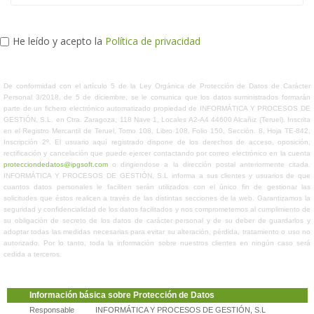
He leído y acepto la
Política de privacidad
De conformidad con el artículo 5 de la Ley Orgánica de Protección de Datos de Carácter
Personal 3/2018, de 5 de diciembre, se le comunica que los datos suministrados formarán
parte de un fichero electrónico automatizado propiedad de INFORMÁTICA Y PROCESOS DE
GESTIÓN, S.L. en Ctra. Zaragoza, 118 Nave 1, Locales A2-A4 44600 Alcañiz (Teruel). Inscrita
en el Registro Mercantil de Teruel, Tomo 108, Libro 108, Folio 150, Sección. 8, Hoja TE-842,
Inscripción 2º. El usuario aquí registrado dispone de los derechos de acceso, oposición,
rectificación y cancelación que puede ejercer contactando por correo electrónico en la cuenta
protecciondedatos@ipgsoft.com
o dirigiendose a la dirección postal anteriormente citada.
INFORMÁTICA Y PROCESOS DE GESTIÓN, S.L informa a sus clientes y usuarios de que
cuantos datos personales le faciliten serán utilizados con el único fin de gestionar las
solicitudes que éstos realicen a través de las distintas secciones de la web. Garantizamos la
seguridad y confidencialidad de los datos facilitados y nos comprometemos al cumplimiento de
su obligación de secreto de los datos de carácter personal y de su deber de guardarlos y
adoptar todas las medidas necesarias para evitar su alteración, pérdida, tratamiento o uso no
autorizado. Por lo tanto, toda la información sobre nuestros clientes en ningún caso será
cedida a terceros.
Información básica sobre Protección de Datos
Responsable
INFORMÁTICA Y PROCESOS DE GESTIÓN, S.L