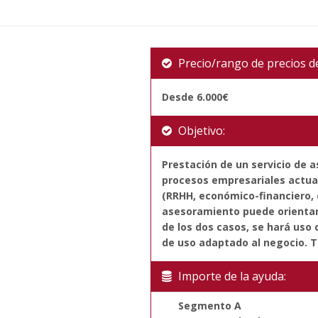
Precio/rango de precios de
Desde 6.000€
Objetivo:
Prestación de un servicio de 
procesos empresariales actual
(RRHH, económico-financiero, o
asesoramiento puede orientars
de los dos casos, se hará uso d
de uso adaptado al negocio. T
Importe de la ayuda:
Segmento A